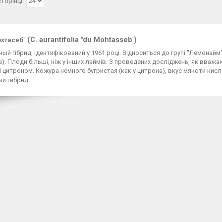
" (C. aurantifolia "du Mohtasseb")
хтасеб
ый гібрид, ідентифікований у 1961 році. Відноситься
до
групі
"
Лемонайм
a).
Плоди більші, ніж у інших лаймів. З проведених досліджень, як вважа
 і цитроном. Кожура немного бугристая (как у цитрона), вкус мякоти кис
й гибрид.