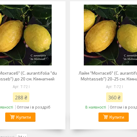
охтасеб" (C. aurantifolia "du
Лайм "Мохтасеб" (C. aurantifo
sseb") до 20 см. Кімнатний
Mohtasseb") 20-25 см. Кім
Т-72 I
Т-72 I
288 ₴
360 ₴
Оптом і в роздріб
Оптом і в роз
явності
В наявності
Купити
Купити