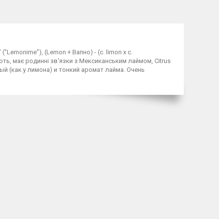
" ("Lemonime"), (Lemon + Вапно) - (c. limon x c.
ють, має родинні зв'язки з Мексиканським лаймом, Сitrus
лый (как у лимона) и тонкий аромат лайма. Очень