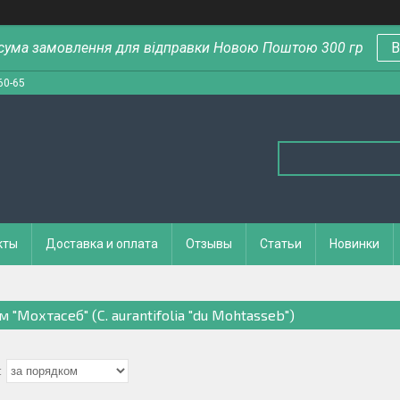
сума замовлення для відправки Новою Поштою 300 гр
В
60-65
кты
Доставка и оплата
Отзывы
Статьи
Новинки
 "Мохтасеб" (C. aurantifolia "du Mohtasseb")