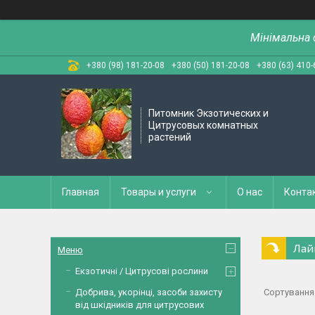
Мінімальна 
+380 (98) 181-20-08
+380 (50) 181-20-08
+380 (63) 410-
Питомник Экзотических и
Цитрусовых комнатных
растений
Главная
Товары и услуги
О нас
Конта
Лайм
Меню
Екзотичні / Цитрусові рослини
Добрива, укорінці, засоби захисту
від шкідників для цитрусових