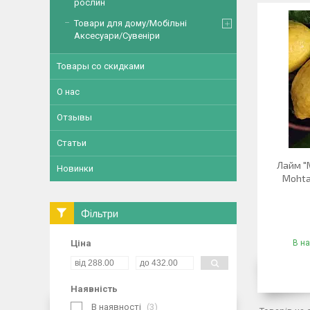
рослин
Товари для дому/Мобільні
Аксесуари/Сувеніри
Товары со скидками
О нас
Отзывы
Статьи
Лайм "М
Новинки
Mohta
Фільтри
Ціна
В на
Наявність
В наявності
3