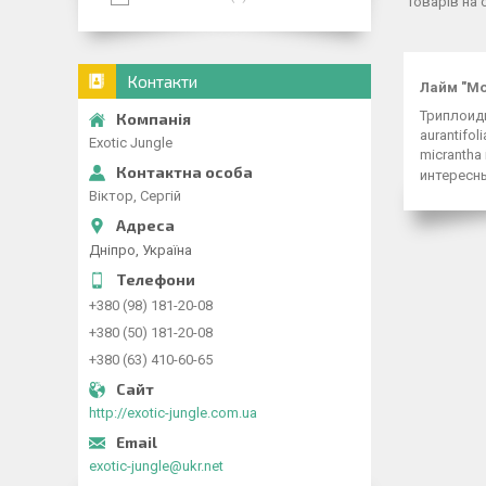
Контакти
Лайм
"
Мо
Триплоидн
aurantifoli
Exotic Jungle
micrantha
интересны
Віктор, Сергій
Дніпро, Україна
+380 (98) 181-20-08
+380 (50) 181-20-08
+380 (63) 410-60-65
http://exotic-jungle.com.ua
exotic-jungle@ukr.net