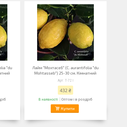
lia "du
Лайм "Мохтасеб" (C. aurantifolia "du
натний
Mohtasseb") 25-30 см. Кімнатний
Т-72 I
432 ₴
дріб
Оптом і в роздріб
В наявності
Купити