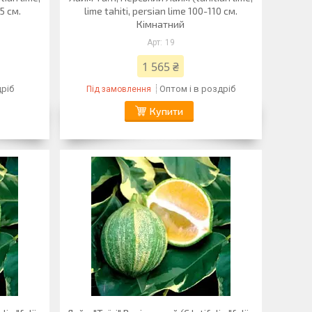
25 см.
lime tahiti, persian lime 100-110 см.
Кімнатний
19
1 565 ₴
дріб
Оптом і в роздріб
Під замовлення
Купити