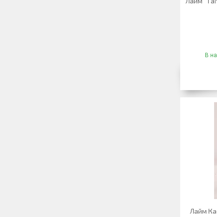
Лайм "Таїт
В на
Лайм Каф