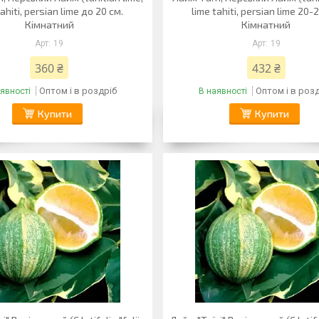
tahiti, persian lime до 20 см.
lime tahiti, persian lime 20-
Кімнатний
Кімнатний
19
19
360 ₴
432 ₴
Оптом і в роздріб
Оптом і в роз
явності
В наявності
Купити
Купити