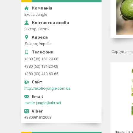
Exotic Jungle
Віктор, Сергій
Дніпро, Україна
+380 (98) 181-20-08
+380 (50) 181-20-08
+380 (63) 410-60-65
http://exotic-jungle.com.ua
exotic-jungle@ukr.net
+380981812008
Лайм Таїт