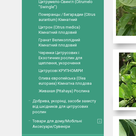
Цитрумело-Свингл (Citrumelo
"Swingle")
Померанцы / Бигарадии (Citrus
aurantium) Кімнатний
Цитрон (Citrus medica)
Кімнатний плодовий
Гранат Великоплідний
Кімнатний плодовий
Черенки Цитрусових і
Екзотичних рослин для
щеплення, укорочення
Цитрусові КРУПНОМІРИ
Олива європейська (Olea
europaea) Кімнатна плодова
Живахая (Pitahaya) Рослина
Добрива, укорінці, засоби захисту
від шкідників для цитрусових
рослин
Товари для дому/Мобільні
Аксесуари/Сувеніри