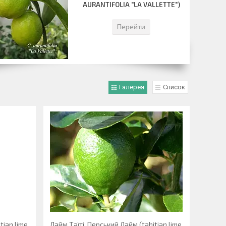
AURANTIFOLIA "LA VALLETTE")
Перейти
Галерея
Список
tian lime,
Лайм Таїті, Перський Лайм (tahitian lime,