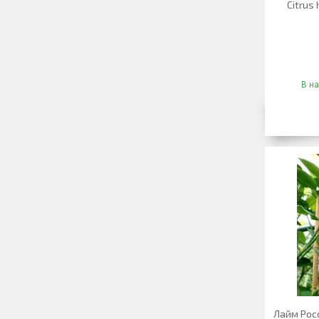
Citrus 
В на
Лайм Рос