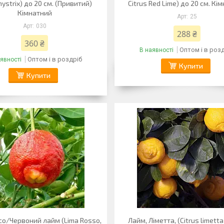
hystrix) до 20 см. (Привитий)
Citrus Red Lime) до 20 см. Кі
Кімнатний
25
030
288 ₴
360 ₴
Оптом і в роз
В наявності
Оптом і в роздріб
явності
Купити
Купити
со/Червоний лайм (Lima Rosso,
Лайм, Ліметта, (Citrus limetta