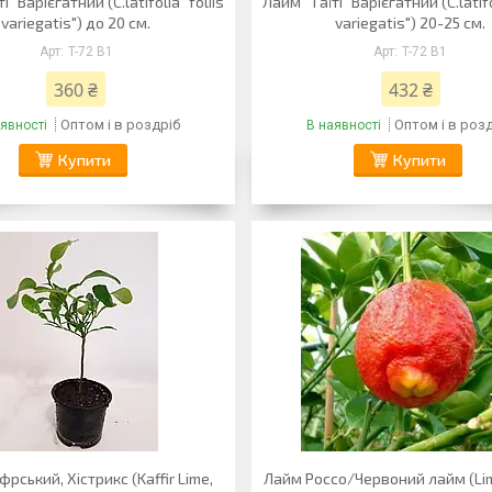
і" Варієгатний (C.latifolia "foliis
Лайм "Таїті" Варієгатний (C.latifo
variegatis") до 20 см.
variegatis") 20-25 см.
T-72 B1
T-72 B1
360 ₴
432 ₴
Оптом і в роздріб
Оптом і в роз
явності
В наявності
Купити
Купити
рський, Хістрикс (Kaffir Lime,
Лайм Россо/Червоний лайм (Li