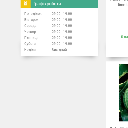
Графік роботи
lime 
Понеділок
09:00
19:00
Вівторок
09:00
19:00
Середа
09:00
19:00
Четвер
09:00
19:00
В на
Пʼятниця
09:00
19:00
Субота
09:00
19:00
Неділя
Вихідний