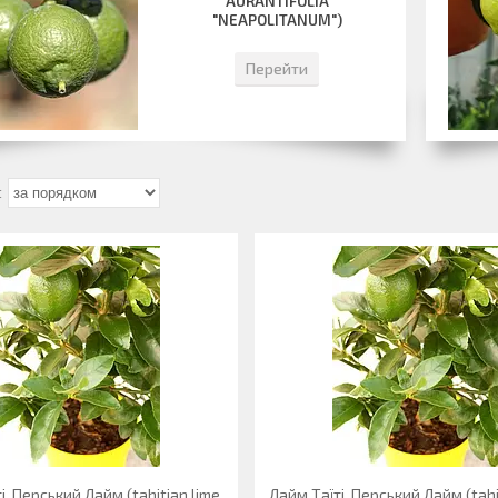
AURANTIFOLIA
"NEAPOLITANUM")
Перейти
і, Перський Лайм (tahitian lime,
Лайм Таїті, Перський Лайм (tahi