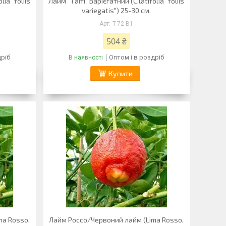
lia "foliis
Лайм "Таїті" Варієгатний (C.latifolia "foliis
variegatis") 25-30 см.
T-72 B1
504 ₴
дріб
Оптом і в роздріб
В наявності
Купити
ma Rosso,
Лайм Россо/Червоний лайм (Lima Rosso,