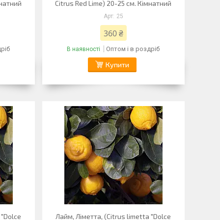
мнатний
Citrus Red Lime) 20-25 см. Кімнатний
25
360 ₴
дріб
Оптом і в роздріб
В наявності
Купити
 "Dolce
Лайм, Ліметта, (Citrus limetta "Dolce