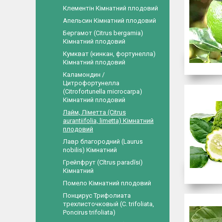
Клементін Кімнатний плодовий
Апельсин Кімнатний плодовий
Бергамот (Citrus bergamia)
Кімнатний плодовий
Кумкват (кинкан, фортунелла)
Кімнатний плодовий
Каламондин /
Цитрофортунелла
(Citrofortunella microcarpa)
Кімнатний плодовий
Лайм, Ліметта (Citrus
aurantiifolia, limetta) Кімнатний
плодовий
Лавр благородний (Laurus
nobilis) Кімнатний
Грейпфрут (Cītrus paradīsi)
Кімнатний
Помело Кімнатний плодовий
Понцирус Трифолиата
трехлисточковый (C. trifoliata,
Poncirus trifoliata)