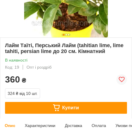
Лайм Таїті, Перський Лайм (tahitian lime, lime
tahiti, persian lime до 20 см. Кімнатний
В наявності
Код: 19
Опт і роздріб
360
₴
324 ₴
від 10 шт.
Купити
Опис
Характеристики
Доставка
Оплата
Умови п