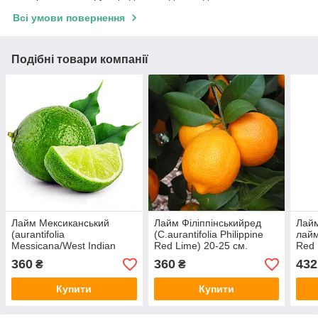
Всі умови повернення
Подібні товари компанії
Лайм Мексиканський
Лайм Філіппінськийред
Лайм
(aurantifolia
(C.aurantifolia Philippine
лайм
Messicana/West Indian
Red Lime) 20-25 см.
Red 
lime.) до 20 см. Кімнатний
Кімнатний
Кімн
360
360
432
₴
₴
Купити
Купити