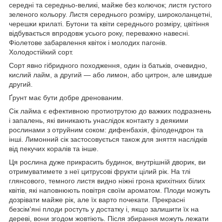
середні та середньо-великі, майже без колючок; листя густого
зеленого кольору. Листя середнього розміру, широколанцетні,
черешки крилаті. Бутони та квіти середнього розміру, цвітіння
відбувається впродовж усього року, переважно навесні.
Фіолетове забарвлення квіток і молодих пагонів.
Холодостійкий сорт.
Сорт явно гібридного походження, один із батьків, очевидно,
кислий лайм, а другий — або лимон, або цитрон, але швидше
другий.
Ґрунт має бути добре дренованим.
Сік лайма є ефективною протиотрутою до важких подразнень
і запалень, які виникають унаслідок контакту з деякими
рослинами з отруйним соком: дифенбахія, філодендрон та
інші. Лимонний сік застосовується також для зняття наслідків
від пекучих коралів та інше.
Ця рослина дуже прикрасить будинок, внутрішній дворик, ви
отримуватимете з неї цитрусові фрукти цілий рік. На тлі
глянсового, темного листя видно ніжні грона крихітних білих
квітів, які наповнюють повітря своїм ароматом. Плоди можуть
дозрівати майже рік, але їх варто почекати. Прекрасні
безсім'яні плоди ростуть у достатку і, якщо залишити їх на
дереві, вони згодом жовтіють. Після збирання можуть лежати