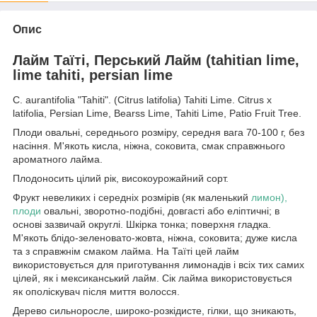
Опис
Лайм Таїті, Перський Лайм (tahitian lime,
lime tahiti, persian lime
C. aurantifolia "Tahiti". (Citrus latifolia) Tahiti Lime. Citrus x
latifolia, Persian Lime, Bearss Lime, Tahiti Lime, Patio Fruit Tree.
Плоди овальні, середнього розміру, середня вага 70-100 г, без
насіння. М'якоть кисла, ніжна, соковита, смак справжнього
ароматного лайма.
Плодоносить цілий рік, високоурожайний сорт.
Фрукт невеликих і середніх розмірів (як маленький
лимон),
плоди
овальні, зворотно-подібні, довгасті або еліптичні; в
основі зазвичай округлі. Шкірка тонка; поверхня гладка.
М'якоть блідо-зеленовато-жовта, ніжна, соковита; дуже кисла
та з справжнім смаком лайма. На Таїті цей лайм
використовується для приготування лимонадів і всіх тих самих
цілей, як і мексиканський лайм. Сік лайма використовується
як ополіскувач після миття волосся.
Дерево сильноросле, широко-розкідисте, гілки, що зникають,