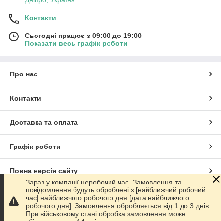
Дніпро, Україна
Контакти
Сьогодні працює з 09:00 до 19:00
Показати весь графік роботи
Про нас
Контакти
Доставка та оплата
Графік роботи
Повна версія сайту
Зараз у компанії неробочий час. Замовлення та
повідомлення будуть оброблені з [найближчий робочий
Сайт створено на маркетплейсі
Prom.ua
час] найближчого робочого дня [дата найближчого
робочого дня]. Замовлення обробляється від 1 до 3 днів.
При військовому стані обробка замовлення може
Політика конфіденційності