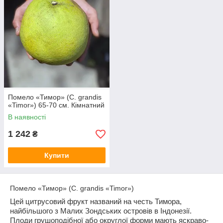
Помело «Тимор» (C. grandis
«Timor») 65-70 см. Кімнатний
В наявності
1 242
₴
Купити
Помело
«
Тимор
» (C. grandis «Timor»)
Цей цитрусовий фрукт названий на честь Тимора,
найбільшого з Малих Зондських островів в Індонезії.
Плоди грушоподібної або округлої форми мають яскраво-