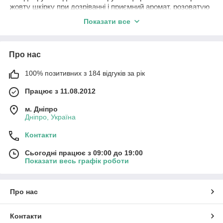
жовту шкірку при дозріванні і приємний аромат, розоватую
м'якоть з численними насінням. Досить великі плоди при
Показати все
порівняно невеликих розмірах рослини, овально-еліптичні
листя темно-зеленого кольору.
Про нас
100% позитивних з 184 відгуків за рік
Працює з 11.08.2012
м. Дніпро
Дніпро, Україна
Контакти
Сьогодні працює з 09:00 до 19:00
Показати весь графік роботи
Про нас
Контакти