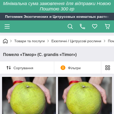
Мінімальна сума замовлення для відправки Новою
Поштою 300 гр
Питомник Экзотических и Цитрусовых комнатных растений
Товари та послуги
Екзотичні / Цитрусові рослини
Пом
Помело «Тімор» (C. grandis «Timor»)
Сортування
0
Фільтри