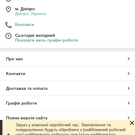
м. Дніпро
Дніпро, Україна
Контакти
Сьогодні вихідний
Показати весь графік роботи
Про нас
Контакти
Доставка та оплата
Графік роботи
Повна версія сайту
Зараз у компанії неробочий час. Замовлення та
повідомлення будуть оброблені з [найближчий робочий
Сайт створено на маркетплейсі
Prom.ua
час] найближчого робочого дня [дата найближчого