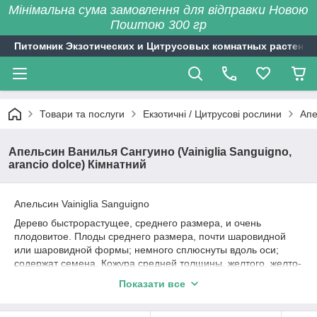
Мінімальна сума замовлення для відправки Новою
Поштою 300 гр
Питомник Экзотических и Цитрусовых комнатных растений
Товари та послуги
Екзотичні / Цитрусові рослини
Апе
Апельсин Ванилья Сангуино (Vainiglia Sanguigno,
arancio dolce) Кімнатний
Апельсин Vainiglia Sanguigno
Дерево быстрорастущее, среднего размера, и очень
плодовитое. Плоды среднего размера, почти шаровидной
или шаровидной формы; немного сплюснуты вдоль оси;
содержат семена. Кожура средней толщины, желтого, желто-
оранжевого, оранжевого или красного цвета, поверхность
Показати все
кожуры бугристая. Кожура твердая, пупок отсутствует, мякоть
оранжевого или красного с пурпурным оттенком. Красная