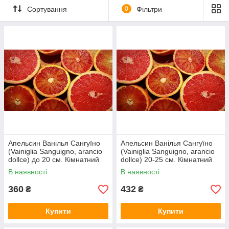
пигментация обусловлена пигментом под названием
Сортування
0
Фільтри
ликопин. Для образования ликопина не требуется перепада
температур ночь/день. Поэтому красная мякоть может быть у
плодов и в домашних условиях. Плоди добре пофарбовані
при дозріванні, соковиті і солодкі але не містять кислоти.
Смак нагадує кавун. Присутній трохи гіркоту що перешкоджає
промислового поширенню цього сорту. З віком поліпшується
якість плодів. Плоди дуже раннього дозрівання.
Апельсин Ванілья Сангуїно
Апельсин Ванілья Сангуїно
(Vainiglia Sanguigno, arancio
(Vainiglia Sanguigno, arancio
dollce) до 20 см. Кімнатний
dollce) 20-25 см. Кімнатний
В наявності
В наявності
360
432
₴
₴
Купити
Купити