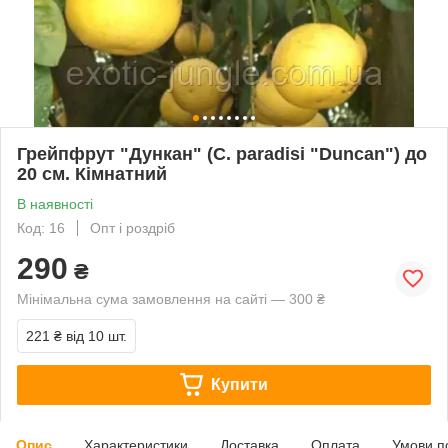
Грейпфрут "Дункан" (C. paradisi "Duncan") до
20 см. Кімнатний
В наявності
Код: 16
Опт і роздріб
290
₴
Мінімальна сума замовлення на сайті — 300 ₴
221 ₴
від 10 шт.
Купити
Опис
Характеристики
Доставка
Оплата
Умови п