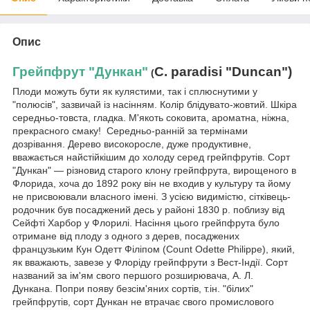
Опис
Грейпфрут "Дункан"
C. paradisi "Duncan")
(
Плоди можуть бути як кулястими, так і сплюснутими у
"полюсів", зазвичай із насінням. Колір блідувато-жовтий. Шкіра
середньо-товста, гладка. М'якоть соковита, ароматна, ніжна,
прекрасного смаку! Середньо-ранній за термінами
дозрівання. Дерево високоросле, дуже продуктивне,
вважається найстійкішим до холоду серед грейпфрутів. Сорт
"Дункан" — різновид старого клону грейпфрута, вирощеного в
Флорида, хоча до 1892 року він не входив у культуру та йому
не присвоювали власного імені. З усією видимістю, сітківець-
родочник був посаджений десь у районі 1830 р. поблизу від
Сейфті Харбор у Флорилі. Насіння цього грейпфрута було
отримане від плоду з одного з дерев, посаджених
французьким Кун Одетт Філіпом (Count Odette Philippe), який,
як вважають, завезе у Флоріду грейпфрути з Вест-Індії. Сорт
названий за ім'ям свого першого розширювача, А. Л.
Дункана. Попри появу безсім'яних сортів, т.ін. "білих"
грейпфрутів, сорт Дункан не втрачає свого промислового