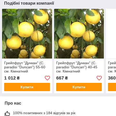
Подібні товари компанії
Грейпфрут "Дункан" (C.
Грейпфрут "Дункан" (C.
Грей
paradisi "Duncan") 55-60
paradisi "Duncan") 40-45
para
см. Кімнатний
см. Кімнатний
см. 
1 012
667
360
₴
₴
Купити
Купити
Про нас
100% позитивних з 184 відгуків за рік