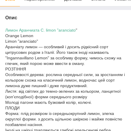
Опис
Лимон Аранчиата C. limon "aranciato
"
Orange Lemon
Limon "aranciato"
Аранчіату лимон — особливий і досить рідкісний сорт
цитрусових родом з Італії. Його також іноді називають
"Ingannavillano Lemon" за особливу форму, чимось схожу на
глечик, який порою може ввести в оману.
РОЗТІННЯ
Особливості дерева: рослина середньої сили, за зростанням і
кольором схожа на класичний лимон, водночас цей сорт
лимона дуже пишний і дуже продуктивний.
Листя: від світлих до темно-зелених за кольором, ланцетної
(коп'єподібної) форми середнього розміру
Молоді пагони мають бузковий колір, колючі.
ПЛОДИ
Форма: плід розміром із середньокрупний лимон, злегка
округлої форми. з досить щільною шкіркою і майже повністю
позбавлені насіння.
Іноді на шкірці трапляються глибокі апельсинові ребра.