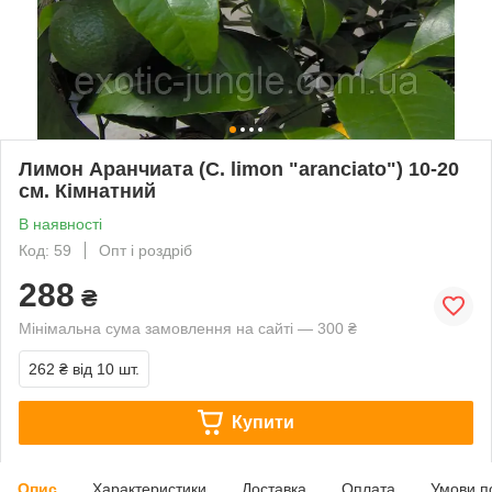
Лимон Аранчиата (C. limon "aranciato") 10-20
см. Кімнатний
В наявності
Код: 59
Опт і роздріб
288
₴
Мінімальна сума замовлення на сайті — 300 ₴
262 ₴
від 10 шт.
Купити
Опис
Характеристики
Доставка
Оплата
Умови п