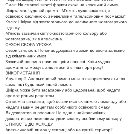
Смак: На смакові якості фрукти схожі на класичний лимон.
Шкірка має чудовий аромат. М'якоть дуже соковита, з
освіжною кислинкою, з невеликим "апельсиновим посмаком"
Колір: Шкірка від жовтогарячого до насиченого жовтогарячого
відтінку.
М'якоть зазвичай світло-жовтогарячого кольору або
жовтогаряча, як в апельсина.
СЕЗОН СБОРА УРОЖА
Сезон стиглості: Починає дозрівати з зими до весни залежно
від кліматичних умов.
Зазвичай рослина починає цвіти навесні. Квіти чудово
ароматні та можуть з'являтися й в інші пори року!
ВИКОРИСТАННЯ
У кулінарії: Апельсиновий лимон можна використовувати так
само, як і будь-який інший лимон.
Шкірка може бути засахарену або цедривана, щоб надати
аромат різним рецептам
Сік можна вичавити, щоб освіжитися склянкою лимонаду або
надати вашим рецептам особливого освіжного смаку.
Як декоративна рослина: Це одна з найкрасивіших
декоративних лимонів завдяки своєму особливому кольору
СТІЙКІСТЬ ДО ХОЛОДУ
Апельсиновий лимон у теплиці або на критій території