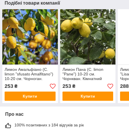
Подібні товари компанії
Лимон Амальфіано (C.
Лимон Пана (C. limon
Лимо
limon "sfusato Amalfitano")
"Pane") 10-20 см.
"Lis
10-20 см. Чорноган.
Чорнкван. Кімнатний
Чорн
Кімнатний
253
253
288
₴
₴
Купити
Купити
Про нас
100% позитивних з 184 відгуків за рік