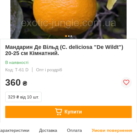
Мандарин Де Вільд (C. deliciosa "De Wildt")
20-25 см Кімнатний.
В наявності
Код: Т-61 D
Опт і роздріб
360
₴
329 ₴
від 10 шт.
Купити
арактеристики
Доставка
Оплата
Умови повернення