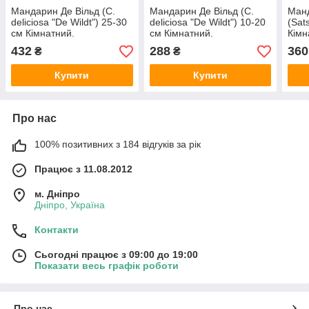
Мандарин Де Вільд (C.
Мандарин Де Вільд (C.
Ман
deliciosa "De Wildt") 25-30
deliciosa "De Wildt") 10-20
(Sat
см Кімнатний.
см Кімнатний.
Кімн
432
288
360
₴
₴
Купити
Купити
Про нас
100% позитивних з 184 відгуків за рік
Працює з 11.08.2012
м. Дніпро
Дніпро, Україна
Контакти
Сьогодні працює з 09:00 до 19:00
Показати весь графік роботи
Про нас