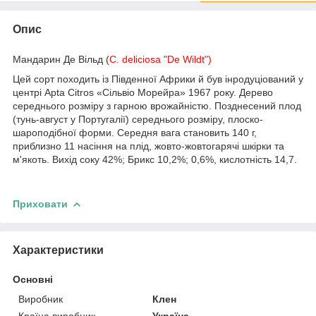
Опис
Мандарин
Де
Вільд
(
C. deliciosa "De Wildt")
Цей сорт походить із Південної Африки й був інродуціований у
центрі Apta Citros «Сільвіо Морейра» 1967 року. Дерево
середнього розміру з гарною врожайністю. Позднесений плод
(тунь-август у Португалії) середнього розміру, плоско-
шароподібної форми. Середня вага становить 140 г,
приблизно 11 насіння на плід, жовто-жовтогарячі шкірки та
м'якоть. Вихід соку 42%; Брикс 10,2%; 0,6%, кислотність 14,7.
Приховати
Характеристики
Основні
Виробник
Клен
Країна виробник
Україна