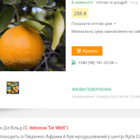
В наявності
Оптом і в роздріб
Код:
288 ₴
Показати оптові ціни
Мінімальна сума замовлення на сай
Купити
+380 (98) 181-20-08
повернення товару протягом 14 дн
н
Де
Вільд
(
C. deliciosa "De Wildt")
 походить із Південної Африки й був інродуціований у центрі Apta 