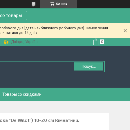
Кошик
се товары
 робочого дня [дата найближчого робочого дня]. Замовлення
льшитися до 14 днів.
Дніпро, Україна
Пошук...
Товары со скидками
osa "De Wildt") 10-20 см Кімнатний.