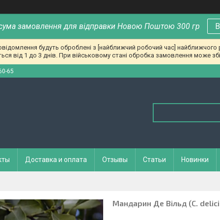
сума замовлення для відправки Новою Поштою 300 гр
В
повідомлення будуть оброблені з [найближчий робочий час] найближчого
ься від 1 до 3 днів. При військовому стані обробка замовлення може збі
60-65
кты
Доставка и оплата
Отзывы
Статьи
Новинки
Мандарин Де Вільд (C. delici