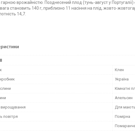
з гарною врожайністю. Позднесений плод (тунь-август у Португалії
ага становить 140 г, приблизно 11 насіння на плід, жовто-жовтогаря
лотність 14,7.
еристики
І
к
Клен
виробник
Україна
ослини
Кімнатні п
лини
Апельсин
ь вирощування
Для мають
ь повітря
Помірна
Помаранч