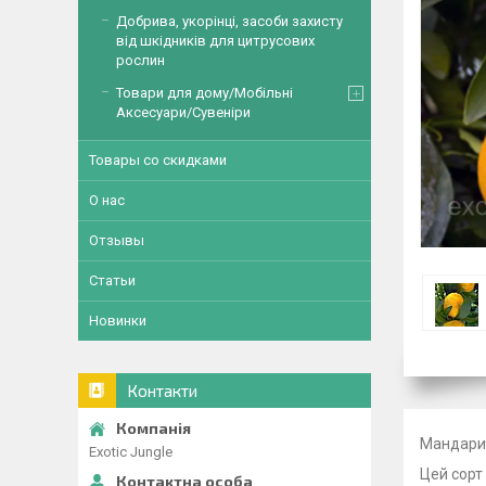
Добрива, укорінці, засоби захисту
від шкідників для цитрусових
рослин
Товари для дому/Мобільні
Аксесуари/Сувеніри
Товары со скидками
О нас
Отзывы
Статьи
Новинки
Контакти
Мандари
Exotic Jungle
Цей сорт