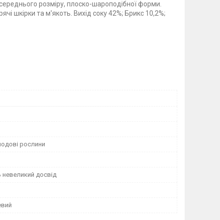
) середнього розміру, плоско-шароподібної форми.
чі шкірки та м'якоть. Вихід соку 42%; Брикс 10,2%;
лодові рослини
 невеликий досвід
евий