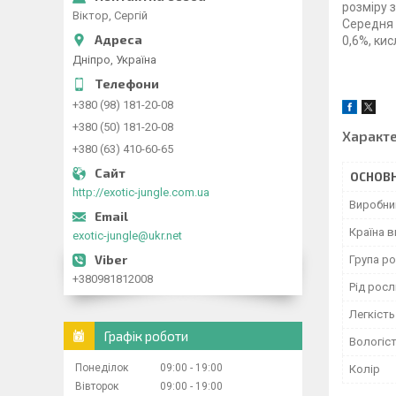
розміру 
Віктор, Сергій
Середня в
0,6%, кис
Дніпро, Україна
+380 (98) 181-20-08
+380 (50) 181-20-08
Характ
+380 (63) 410-60-65
ОСНОВН
http://exotic-jungle.com.ua
Виробни
Країна 
exotic-jungle@ukr.net
Група р
+380981812008
Рід рос
Легкіст
Графік роботи
Вологіст
Понеділок
09:00
19:00
Колір
Вівторок
09:00
19:00