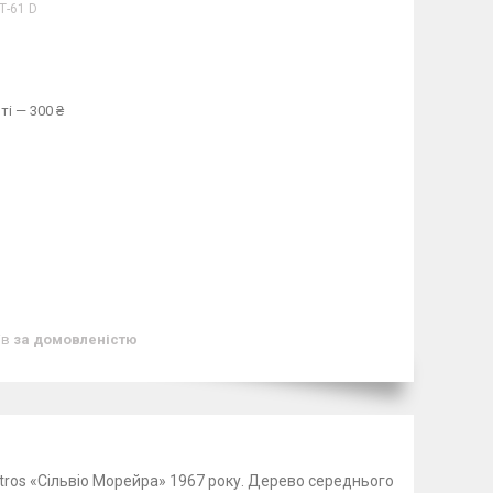
Т-61 D
ті — 300 ₴
ів
за домовленістю
Citros «Сільвіо Морейра» 1967 року. Дерево середнього