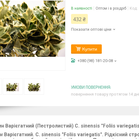
В наявності
Оптом і в роздріб
Код:
432 ₴
Показати оптові ціни
Купити
+380 (98) 181-20-08
повернення товару протягом 14 дн
н Варієгатний (Пестролистий)
C. sinensis "Foliis variegat
ин
Варієгатний. C. sinensis "Foliis variegatis". Рідкісний 