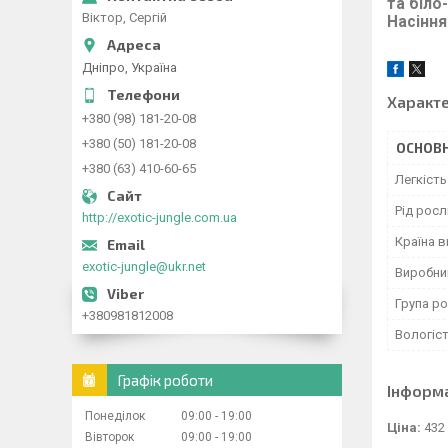
та біло
Віктор, Сергій
Насіння
Дніпро, Україна
Характ
+380 (98) 181-20-08
+380 (50) 181-20-08
ОСНОВН
+380 (63) 410-60-65
Легкіст
Рід рос
http://exotic-jungle.com.ua
Країна 
exotic-jungle@ukr.net
Виробни
Група р
+380981812008
Вологіст
Графік роботи
Інформ
Понеділок
09:00
19:00
Ціна:
432
Вівторок
09:00
19:00