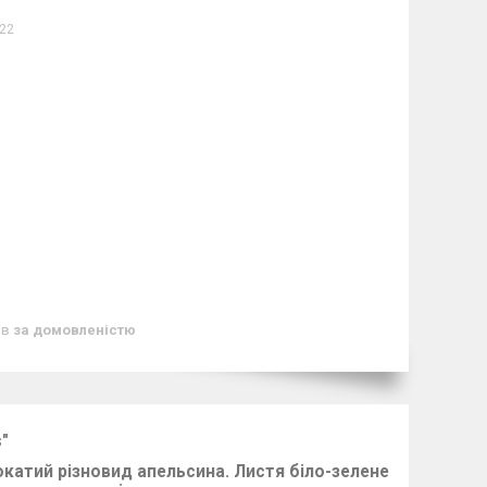
22
ів
за домовленістю
is"
строкатий різновид апельсина. Листя біло-зелене