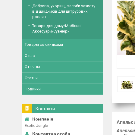
Добрива, укорінці, засоби захисту
від шкідників для цитрусових
рослин
Товари для дому/Мобільні
Аксесуари/Сувеніри
Товары со скидками
О нас
Отзывы
Статьи
Новинки
Контакти
Апельси
Exotic Jungle
Апельс