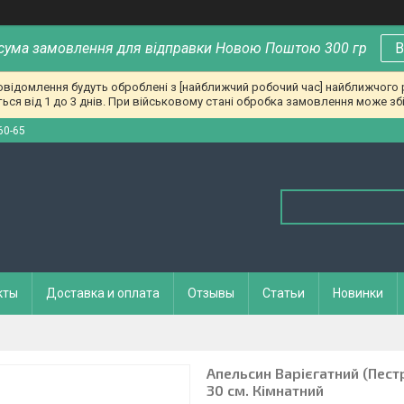
сума замовлення для відправки Новою Поштою 300 гр
В
повідомлення будуть оброблені з [найближчий робочий час] найближчого
ься від 1 до 3 днів. При військовому стані обробка замовлення може збі
60-65
кты
Доставка и оплата
Отзывы
Статьи
Новинки
Апельсин Варієгатний (Пестро
30 см. Кімнатний