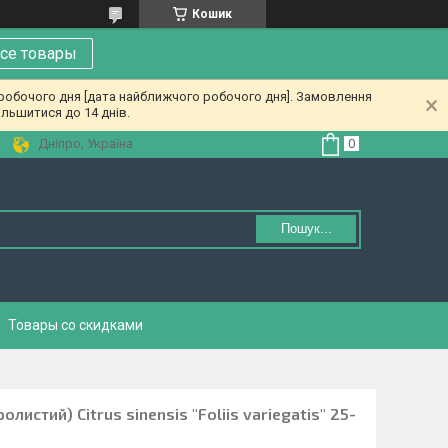
Кошик
се товары
 робочого дня [дата найближчого робочого дня]. Замовлення
льшитися до 14 днів.
Дніпро, Україна
Пошук...
Товары со скидками
листий) Citrus sinensis "Foliis variegatis" 25-