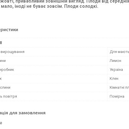
-жовті, привабливий зовнішній вигляд. Плоди від середніх
 мало, іноді не буває зовсім. Плоди солодкі.
еристики
І
ь вирощування
Для мають
лини
Лимон
виробник
Україна
к
Клен
ослини
Кімнатні п
ь повітря
Помірна
ація для замовлення
 ₴