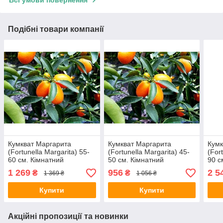
Подібні товари компанії
Кумкват Маргарита
Кумкват Маргарита
Кумк
(Fortunella Margarita) 55-
(Fortunella Margarita) 45-
(For
60 см. Кімнатний
50 см. Кімнатний
90 с
1 269
956
2 5
₴
₴
1 369 ₴
1 056 ₴
Купити
Купити
Акційні пропозиції та новинки