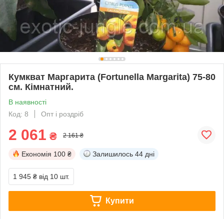
Кумкват Маргарита (Fortunella Margarita) 75-80
см. Кімнатний.
В наявності
Код: 8
Опт і роздріб
2 061
₴
2 161 ₴
Економія
100 ₴
Залишилось
44 дні
1 945 ₴
від 10 шт.
Купити