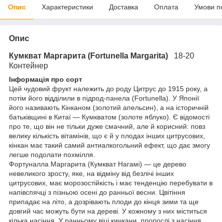
Опис
Характеристики
Доставка
Оплата
Умови п
Опис
Кумкват Маргарита (Fortunella Margarita)
18-20
Контейнер
Інформація про сорт
Цей чудовий фрукт належить до роду Цитрус до 1915 року, а
потім його відділили в підрод-панела (Fortunella). У Японії
його називають Кінканом (золотий апельсин), а на історичній
батьківщині в Китаї — Кумкватом (золоте яблуко). Є відомості
про те, що він не тільки дуже смачний, але й корисний: повз
велику кількість вітамінів, що є й у плодах інших цитрусових,
кінкан має такий самий антиалкогольний ефект, що дає змогу
легше подолати похмілля.
Фортуналла Маргарита (Кумкват Нагамі) — це дерево
невеликого зросту, яке, на відміну від безлічі інших
цитрусових, має морозостійкість і має тенденцію перебувати в
напівспячці з пізньою осені до ранньої весни. Цвітіння
припадає на літо, а дозрівають плоди до кінця зими та ще
довгий час можуть бути на дереві. У кожному з них міститься
кілька насіння. У ранньому віці кинкани, пророслі з насіння,