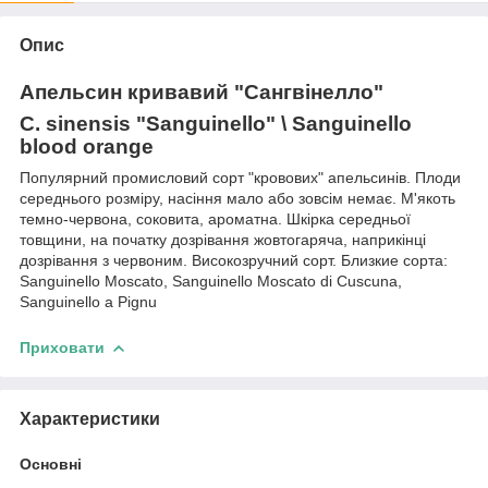
Опис
Апельсин кривавий "Сангвінелло"
C. sinensis "Sanguinello" \ Sanguinello
blood orange
Популярний промисловий сорт "кровових" апельсинів. Плоди
середнього розміру, насіння мало або зовсім немає. М'якоть
темно-червона, соковита, ароматна. Шкірка середньої
товщини, на початку дозрівання жовтогаряча, наприкінці
дозрівання з червоним. Високозручний сорт. Близкие сорта:
Sanguinello Moscato, Sanguinello Moscato di Cuscuna,
Sanguinello a Pignu
Приховати
Характеристики
Основні