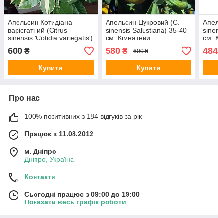
Апельсин Котидіана
Апельсин Цукровий (C.
Апел
варієгатний (Citrus
sinensis Salustiana) 35-40
sine
sinensis 'Cotidia variegatis')
см. Кімнатний
см. 
30-35 см. Кімнатний
600
580
484
₴
₴
600 ₴
Купити
Купити
Про нас
100% позитивних з 184 відгуків за рік
Працює з 11.08.2012
м. Дніпро
Дніпро, Україна
Контакти
Сьогодні працює з 09:00 до 19:00
Показати весь графік роботи