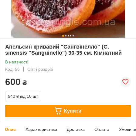
Апельсин кривавий "Сангвінелло" (C.
sinensis "Sanguinello") 30-35 см. Кімнатний
В наявності
Код: 56
Опт і роздріб
600
₴
540 ₴
від 10 шт.
Купити
Опис
Характеристики
Доставка
Оплата
Умови п