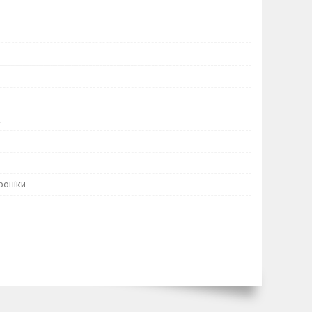
k
роніки