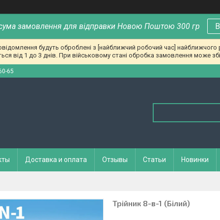
сума замовлення для відправки Новою Поштою 300 гр
В
повідомлення будуть оброблені з [найближчий робочий час] найближчого
ься від 1 до 3 днів. При військовому стані обробка замовлення може збі
60-65
кты
Доставка и оплата
Отзывы
Статьи
Новинки
Трійник 8-в-1 (Білий)