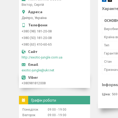
Віктор, Сергій
Характ
Дніпро, Україна
ОСНОВН
Виробни
+380 (98) 181-20-08
Країна 
+380 (50) 181-20-08
+380 (63) 410-60-65
Тип
Гарантій
http://exotic-jungle.com.ua
Стан
Признач
exotic-jungle@ukr.net
+380981812008
Інформ
Ціна:
569
Графік роботи
Понеділок
09:00
19:00
Вівторок
09:00
19:00