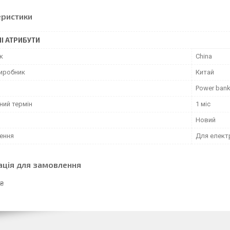
еристики
І АТРИБУТИ
к
China
виробник
Китай
Power ban
ний термін
1 міс
Новий
ення
Для елект
ація для замовлення
 ₴