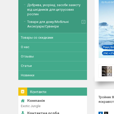
Добрива, укорінці, засоби захисту
від шкідників для цитрусових
рослин
Товари для дому/Мобільні
Аксесуари/Сувеніри
Товары со скидками
О нас
Отзывы
Статьи
Новинки
Контакти
Тройник
8
яскравіст
Exotic Jungle