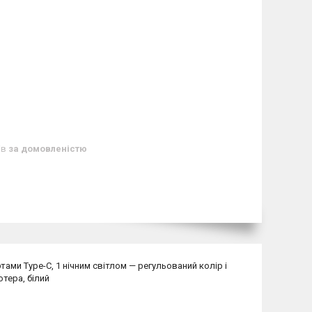
ів
за домовленістю
тами Type-C, 1 нічним світлом — регульований колір і
ютера, білий