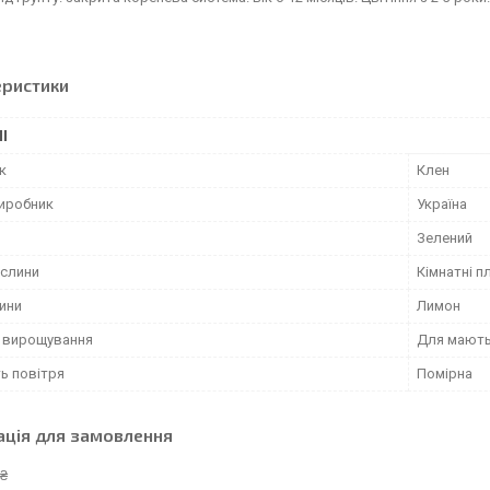
еристики
І
к
Клен
виробник
Україна
Зелений
ослини
Кімнатні п
лини
Лимон
ь вирощування
Для мають
ь повітря
Помірна
ація для замовлення
 ₴