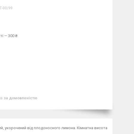
Т-00/99
ті — 300 ₴
ів
за домовленістю
ий, укорочений від плодоносного лимона. Кімнатна висота