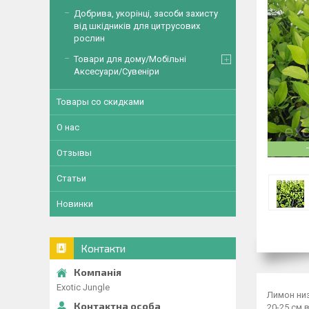
Добрива, укорінці, засоби захисту
від шкідників для цитрусових
рослин
Товари для дому/Мобільні
Аксесуари/Сувеніри
Товары со скидками
О нас
Отзывы
Статьи
Новинки
Контакти
Exotic Jungle
Лимон ни
20-25 см в