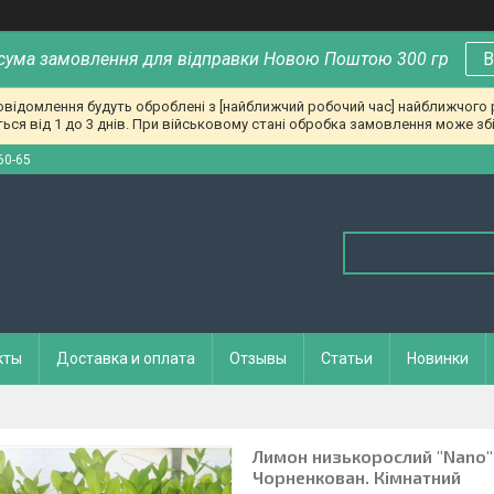
сума замовлення для відправки Новою Поштою 300 гр
В
повідомлення будуть оброблені з [найближчий робочий час] найближчого
ься від 1 до 3 днів. При військовому стані обробка замовлення може збі
60-65
кты
Доставка и оплата
Отзывы
Статьи
Новинки
Лимон низькорослий "Nano" 
Чорненкован. Кімнатний