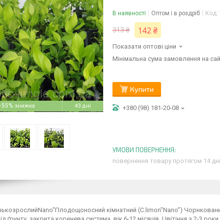
В наявності
Оптом і в роздріб
Код:
142 ₴
313 ₴
Показати оптові ціни
Мінімальна сума замовлення на сай
Купити
–55%
43 дні
+380 (98) 181-20-08
повернення товару протягом 14 дн
зькозрослий
Nano
"Плодощоносний кімнатний (C.limon"
Nano
") Чорнкован
ід ґрунту. закрита коренева система. вік 6-12 місяців. Цвітіння з 2-3 роки.