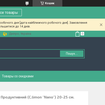
Кошик
се товары
 робочого дня [дата найближчого робочого дня]. Замовлення
льшитися до 14 днів.
Дніпро, Україна
Пошук...
Товары со скидками
Продуктивний (C.limon "Nano") 20-25 см.