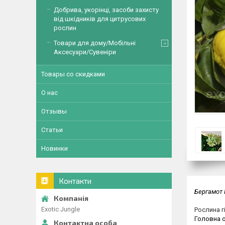
Добрива, укорінці, засоби захисту
від шкідників для цитрусових
рослин
Товари для дому/Мобільні
Аксесуари/Сувеніри
Товары со скидками
О нас
Отзывы
Статьи
Новинки
Контакти
Бергамот
Exotic Jungle
Рослина 
Головна о