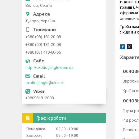
вважаютьс
Віктор, Сергій
грамів). 
ефірними
апельсина
Дніпро, Україна
Треба пам
Якщо ви х
+380 (98) 181-20-08
+380 (50) 181-20-08
+380 (63) 410-60-65
Характ
http://exotic-jungle.com.ua
ОСНОВН
Виробни
exotic-jungle@ukr.net
Країна 
+380981812008
ОСНОВН
Група р
Графік роботи
Рід рос
Понеділок
09:00
19:00
Легкіст
Вівторок
09:00
19:00