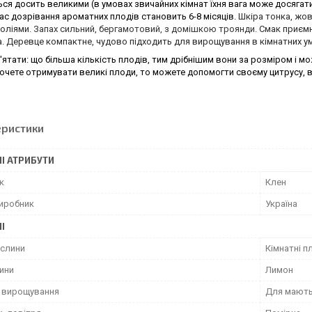
я досить великими (в умовах звичайних кімнат їхня вага може досягати 
Час дозрівання ароматних
плодів
становить 6-8 місяців.
Шкіра тонка, жо
 оліями.
Запах сильний, бергамотовий, з домішкою троянди.
Смак приємн
.
Деревце компактне, чудово підходить для вирощування в кімнатних ум
'ятати: що більша кількість
плодів
, тим дрібнішим вони за розміром і м
очете отримувати великі плоди, то можете допомогти своєму цитрусу, 
еристики
І АТРИБУТИ
к
Клен
виробник
Україна
І
ослини
Кімнатні п
лини
Лимон
ь вирощування
Для мають