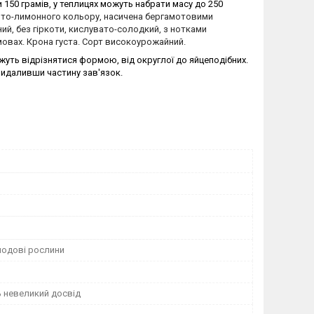
150 грамів, у теплицях можуть набрати масу до 250
вто-лимонного кольору,
насичена бергамотовими
ий, без гіркоти, кислувато-солодкий, з нотками
овах. Крона густа. Сорт високоурожайний.
ожуть відрізнятися формою, від округлої до яйцеподібних.
видаливши частину зав'язок.
лодові рослини
 невеликий досвід