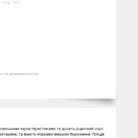
Код:
T-60
ів
за домовленістю
овнішніми характеристиками та досить рідкісний сорт.
ліхтарики, та мають яскраво-виразні борозенки. Плоди