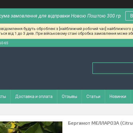
сума замовлення для відправки Новою Поштою 300 гр
В
повідомлення будуть оброблені з [найближчий робочий час] найближчого
ься від 1 до 3 днів. При військовому стані обробка замовлення може збі
60-65
кты
Доставка и оплата
Отзывы
Статьи
Новинки
Бергамот МЕЛЛАРОЗА (Citrus