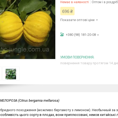
Немає в наявності
Оптом і в роздріб
696 ₴
Показати оптові ціни
+380 (98) 181-20-08
повернення товару протягом 14 дн
МЕЛОРОЗА
(Citrus bergamia mellarosa)
гібридного походження (можливо бергамоту з лимоном).
Н
еобычны
й
за з
собливість цього сорту в плодах, вони приплюсовані, немов китайські 