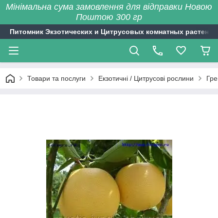
Мінімальна сума замовлення для відправки Новою
Поштою 300 гр
Питомник Экзотических и Цитрусовых комнатных растений
Товари та послуги
Екзотичні / Цитрусові рослини
Гре