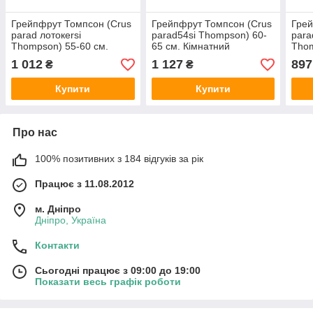
Грейпфрут Томпсон (Crus
Грейпфрут Томпсон (Crus
Грей
parad лотокersi
parad54si Thompson) 60-
para
Thompson) 55-60 см.
65 см. Кімнатний
Thom
Кімнатний
Кімн
1 012
1 127
897
₴
₴
Купити
Купити
Про нас
100% позитивних з 184 відгуків за рік
Працює з 11.08.2012
м. Дніпро
Дніпро, Україна
Контакти
Сьогодні працює з 09:00 до 19:00
Показати весь графік роботи