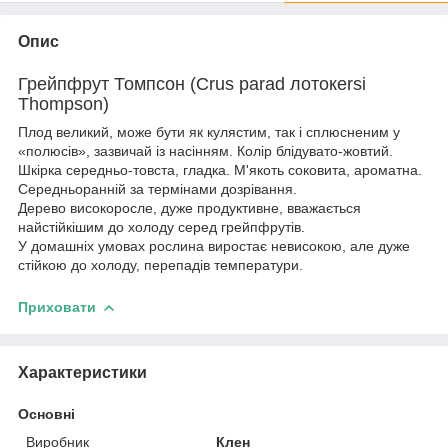
Опис
Грейпфрут Томпсон (Crus parad лотокersi
Thompson)
Плод великий, може бути як кулястим, так і сплюсненим у
«полюсів», зазвичай із насінням. Колір блідувато-жовтий.
Шкірка середньо-товста, гладка. М'якоть соковита, ароматна.
Середньоранній за термінами дозрівання.
Дерево високоросле, дуже продуктивне, вважається
найстійкішим до холоду серед грейпфрутів.
У домашніх умовах рослина виростає невисокою, але дуже
стійкою до холоду, перепадів температури.
Приховати
Характеристики
Основні
Виробник
Клен