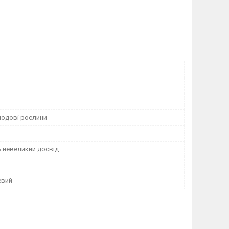
лодові рослини
 невеликий досвід
евий