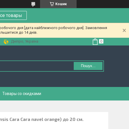
Кошик
се товары
 робочого дня [дата найближчого робочого дня]. Замовлення
льшитися до 14 днів.
Дніпро, Україна
Пошук...
Товары со скидками
nsis Cara Cara navel orange) до 20 см.