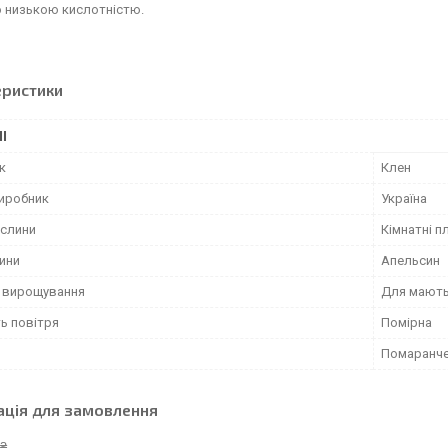
о низькою кислотністю.
еристики
І
к
Клен
виробник
Україна
ослини
Кімнатні п
лини
Апельсин
ь вирощування
Для мають
ь повітря
Помірна
Помаранч
ація для замовлення
 ₴