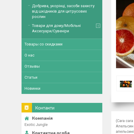
Добрива, укорінці, засоби захисту
від шкідників для цитрусових
рослин
Товари для дому/Мобільні
Аксесуари/Сувеніри
Товары со скидками
О нас
Отзывы
Статьи
Новинки
Контакти
(Cara cara
Exotic Jungle
Апельсин 
апельсині