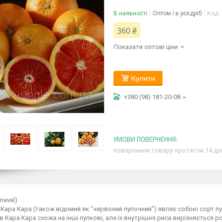
В наявності
Оптом і в роздріб
Код:
360 ₴
Показати оптові ціни
Купити
+380 (98) 181-20-08
повернення товару протягом 14 дн
 navel)
Кара Кара (також відомий як "червоний пупочний") являє собою сорт п
в Кара Кара схожа на інші пупкові, але їх внутрішня риса вирізняється