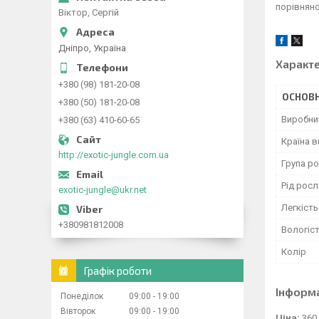
порівнян
Віктор, Сергій
Дніпро, Україна
Характ
+380 (98) 181-20-08
ОСНОВН
+380 (50) 181-20-08
Виробни
+380 (63) 410-60-65
Країна 
http://exotic-jungle.com.ua
Група р
Рід рос
exotic-jungle@ukr.net
Легкіст
+380981812008
Вологіст
Колір
Графік роботи
Інформ
Понеділок
09:00
19:00
Вівторок
09:00
19:00
Ціна:
360