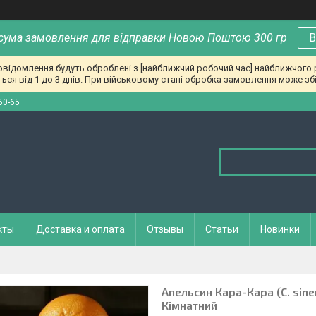
сума замовлення для відправки Новою Поштою 300 гр
В
повідомлення будуть оброблені з [найближчий робочий час] найближчого
ься від 1 до 3 днів. При військовому стані обробка замовлення може збі
60-65
кты
Доставка и оплата
Отзывы
Статьи
Новинки
Апельсин Кара-Кара (C. sine
Кімнатний