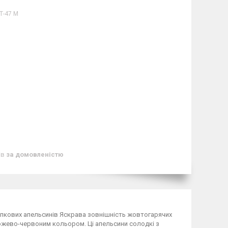
Т-47 M
ів
за домовленістю
упкових апельсинів Яскрава зовнішність жовтогарячих
 рожево-червоним кольором. Ці апельсини солодкі з