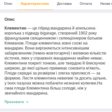
Опис
Характеристики
Доставка
Оплата
Умови 
Опис
Клементин
— це гібрид мандарина й апельсина-
королька з підвиду bigarage, створений 1902 року
французьким священником і селекціонером батьком
Клеманом. Плоди клементина зовні схожі на
мандарин. Вони вирізняються інтенсивнішим
забарвленням (темно-жовтогарячі) і великою кількістю
кісточок, яких у справжніх мандаринах майже немає.
Клементини покриті тонкою, але твердою й блискучою
шкіркою, до якої щільно примикає соковита м'якоть.
Плоди середні за розміром і злегка приплюслі — за
формою. Листя клементина невеликі та досить щільне,
у їхніх пазухах можна побачити незначні колючки.На
смак плоди Клементина більш солодкі, ніж у
звичайного мандарина.
Приховати