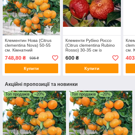
Клементин Нова (Citrus
Клементи Рубіно Россо
Клем
clementina Nova) 50-55
(Citrus clementina Rubino
clem
см. Кімнатний
Rosso) 30-35 см із
см. 
червоною м'якоттю.
748,80
600
403
₴
₴
936 ₴
Кімнатний
Купити
Купити
Акційні пропозиції та новинки
Топ продажів
–20%
Топ продажів
–20%