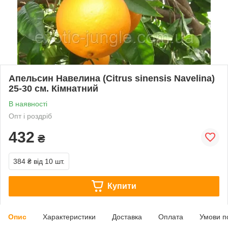
Апельсин Навелина (Citrus sinensis Navelina)
25-30 см. Кімнатний
В наявності
Опт і роздріб
432
₴
384 ₴
від 10 шт.
Купити
Опис
Характеристики
Доставка
Оплата
Умови п