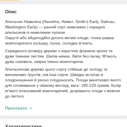
Опис
Апельсин Навеліна (Navelina, Невел, Smith's Early, Dalmau,
Washington Early) — ранній сорт невеликих і середніх
апельсинів із невеликим пупком.
Округлі або яйцеподібні досить великі плоди, тонка шкірка
жовтогарячого кольору, пухка, солодка м'якоть.
Середнього розміру дерево з округлою формою крони та
дуже темним листям. Шипів немає. Квіти без пилку. М'якоть
дуже соковита, шкірка темно-жовтогаряча.
Апельсинове дерево цього сорту стійкіше до холоду та
вапнякових ґрунтів, ніж інші сорти. Швидко вступає в
плодоношення й рясно плодоносить. Плоди виняткової якості
для споживання у свіжому вигляді, вага: 180-220 грамів. Колір
м'якоті інтенсивний жовтогарячий, дозрівають плоди з жовтня
до лютого.
Приховати
Характеристики