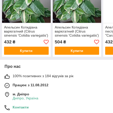
Апельсин Котидіана
Апельсин Котидіана
Апел
варієгатний (Citrus
варієгатний (Citrus
пест
sinensis 'Cotidia variegatis')
sinensis 'Cotidia variegatis')
"Car
20-25 см. Кімнатний
25-30 см. Кімнатний
vari
432
504
432
₴
₴
Кімн
Купити
Купити
Про нас
100% позитивних з 184 відгуків за рік
Працює з 11.08.2012
м. Дніпро
Дніпро, Україна
Контакти