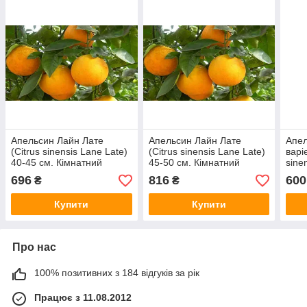
Апельсин Лайн Лате
Апельсин Лайн Лате
Апел
(Citrus sinensis Lane Late)
(Citrus sinensis Lane Late)
варі
40-45 см. Кімнатний
45-50 см. Кімнатний
sinen
30-3
696
816
600
₴
₴
Купити
Купити
Про нас
100% позитивних з 184 відгуків за рік
Працює з 11.08.2012