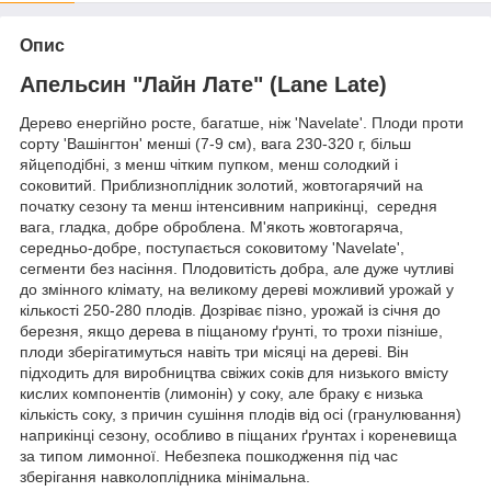
Опис
Апельсин "Лайн Лате" (Lane Late)
Дерево енергійно росте, багатше, ніж 'Navelate'. Плоди проти
сорту 'Вашінгтон' менші (7-9 см), вага 230-320 г, більш
яйцеподібні, з менш чітким пупком, менш солодкий і
соковитий. Приблизноплідник золотий, жовтогарячий на
початку сезону та менш інтенсивним наприкінці, середня
вага, гладка, добре оброблена. М'якоть жовтогаряча,
середньо-добре, поступається соковитому 'Navelate',
сегменти без насіння. Плодовитість добра, але дуже чутливі
до змінного клімату, на великому дереві можливий урожай у
кількості 250-280 плодів. Дозріває пізно, урожай із січня до
березня, якщо дерева в піщаному ґрунті, то трохи пізніше,
плоди зберігатимуться навіть три місяці на дереві. Він
підходить для виробництва свіжих соків для низького вмісту
кислих компонентів (лимонін) у соку, але браку є низька
кількість соку, з причин сушіння плодів від осі (гранулювання)
наприкінці сезону, особливо в піщаних ґрунтах і кореневища
за типом лимонної. Небезпека пошкодження під час
зберігання навколоплідника мінімальна.