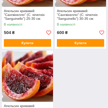
Апельсин кривавий
Апельсин кривавий
"Сангвінелло" (C. sinensis
"Сангвінелло" (C. sinensis
"Sanguinello") 25-30 см.
"Sanguinello") 30-35 см.
Кімнатний
Кімнатний
В наявності
В наявності
504
600
₴
₴
Купити
Купити
Апельсин кривавий