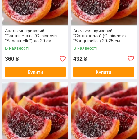
Апельсин кривавий
Апельсин кривавий
"Сангвінелло" (C. sinensis
"Сангвінелло" (C. sinensis
"Sanguinello") до 20 см.
"Sanguinello") 20-25 см.
Кімнатний
Кімнатний
В наявності
В наявності
360
432
₴
₴
Купити
Купити