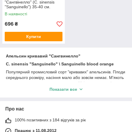
"Сангвінелло" (C. sinensis
"Sanguinello") 35-40 см.
Кімнатний
В наявності
696
₴
Купити
Апельсин кривавий "Сангвинелло"
C. sinensis "Sanguinello" \ Sanguinello blood orange
Популярний промисловий сорт "кривавих" апельсинів. Плоди
середнього розміру, насіння мало або зовсім немає. М'якоть
темно-червона, соковита, ароматна. Шкірка середньої
товщини, на початку дозрівання помаранчева, в кінці
Показати все
дозрівання з червоним. Високоврожайний сорт. Близькі сорти:
Sanguinello Moscato, Sanguinello Moscato di Cuscuna,
Sanguinello a Pignu
Про нас
100% позитивних з 184 відгуків за рік
Працює з 11.08.2012