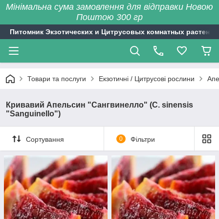
Мінімальна сума замовлення для відправки Новою
Поштою 300 гр
Питомник Экзотических и Цитрусовых комнатных растений
Товари та послуги
Екзотичні / Цитрусові рослини
Апе
Кривавий Апельсин "Сангвинелло" (C. sinensis
"Sanguinello")
Сортування
0
Фільтри